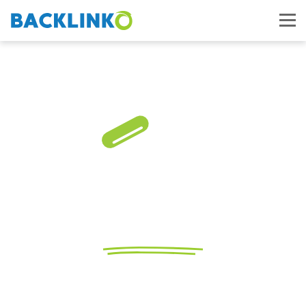
Begriff
long tail