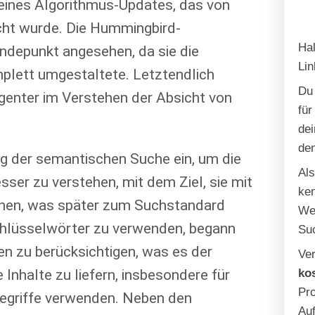
eines Algorithmus-Updates, das von
cht wurde. Die Hummingbird-
Hal
ndepunkt angesehen, da sie die
Lin
plett umgestaltete. Letztendlich
Du 
genter im Verstehen der Absicht von
für
dei
de
g der semantischen Suche ein, um die
Al
ser zu verstehen, mit dem Ziel, sie mit
ken
chen, was später zum Suchstandard
We
Schlüsselwörter zu verwenden, begann
Su
en zu berücksichtigen, was es der
Ver
Inhalte zu liefern, insbesondere für
ko
Pro
begriffe verwenden. Neben den
Auf