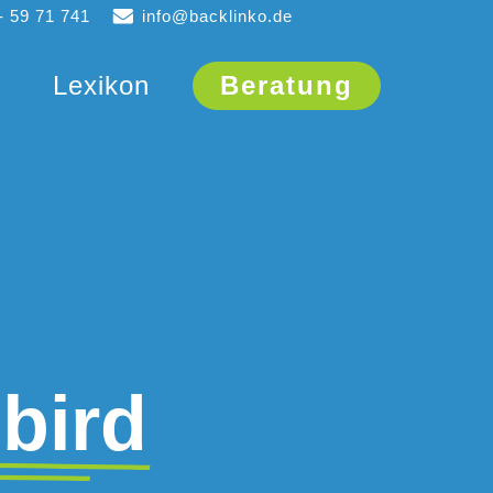
- 59 71 741
info@backlinko.de
Lexikon
Beratung
bird