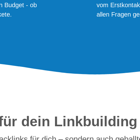
n Budget - ob
vom Erstkontakt
kete.
allen Fragen ger
für dein Linkbuilding
acklinks für dich – sondern auch geball