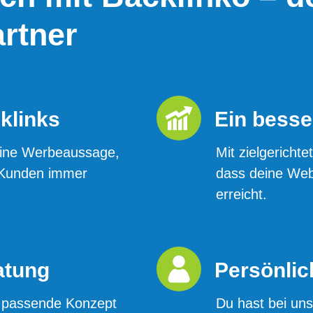
artner
klinks
Ein besse
 eine Werbeaussage,
Mit zielgericht
 Kunden immer
dass deine Web
erreicht.
atung
Persönlic
 passende Konzept
Du hast bei uns