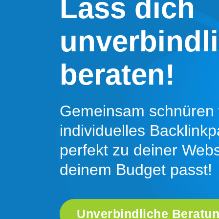
Lass dich
unverbindl
beraten!
Gemeinsam schnüren w
individuelles Backlink
perfekt zu deiner Web
deinem Budget passt!
Unverbindliche Beratu