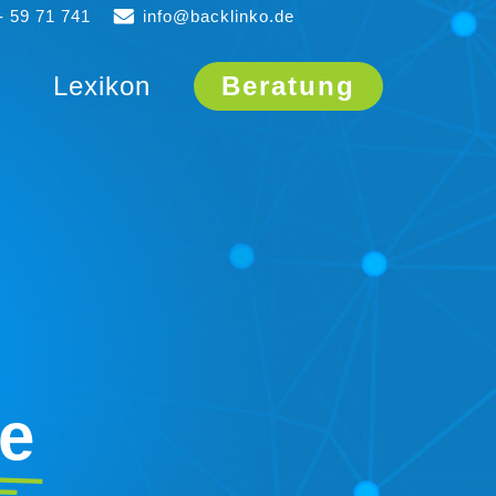
- 59 71 741
info@backlinko.de
Lexikon
Beratung
me