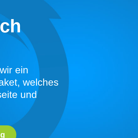
ich
ir ein
paket, welches
seite und
ng